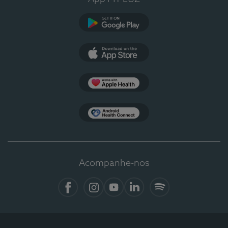
Google Play
App Store
Apple Health
Health Connect
Acompanhe-nos
Facebook
Instagram
YouTube
LinkedIn
Spotify