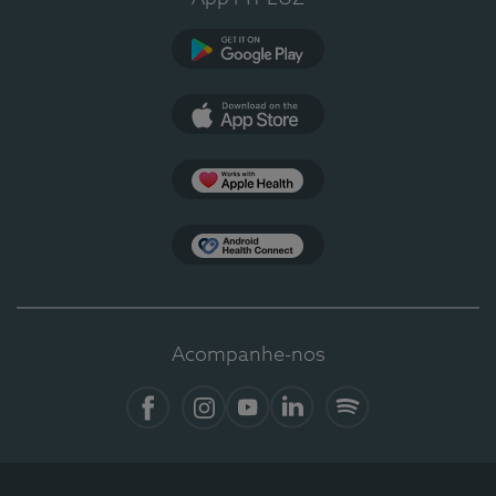
Google Play
App Store
Apple Health
Health Connect
Acompanhe-nos
Facebook
Instagram
YouTube
LinkedIn
Spotify