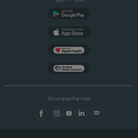
Google Play
App Store
Apple Health
Health Connect
Acompanhe-nos
Facebook
Instagram
YouTube
LinkedIn
Spotify