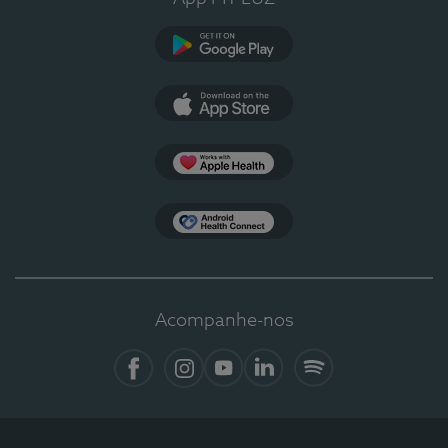
Google Play
App Store
Apple Health
Health Connect
Acompanhe-nos
Facebook
Instagram
YouTube
LinkedIn
Spotify