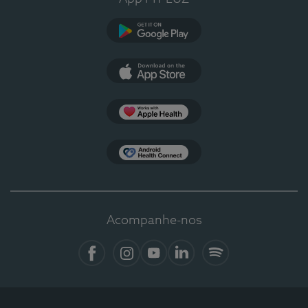
Google Play
App Store
Apple Health
Health Connect
Acompanhe-nos
Facebook
Instagram
YouTube
LinkedIn
Spotify