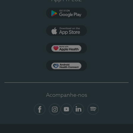
Google Play
App Store
Apple Health
Health Connect
Acompanhe-nos
Facebook
Instagram
YouTube
LinkedIn
Spotify