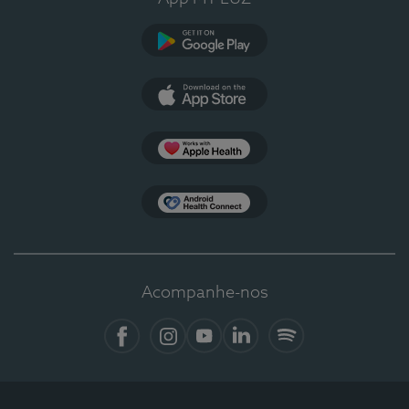
Google Play
App Store
Apple Health
Health Connect
Acompanhe-nos
Facebook
Instagram
YouTube
LinkedIn
Spotify