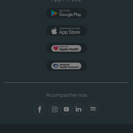
Google Play
App Store
Apple Health
Health Connect
Acompanhe-nos
Facebook
Instagram
YouTube
LinkedIn
Spotify