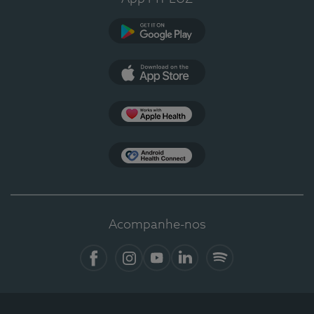
Google Play
App Store
Apple Health
Health Connect
Acompanhe-nos
Facebook
Instagram
YouTube
LinkedIn
Spotify