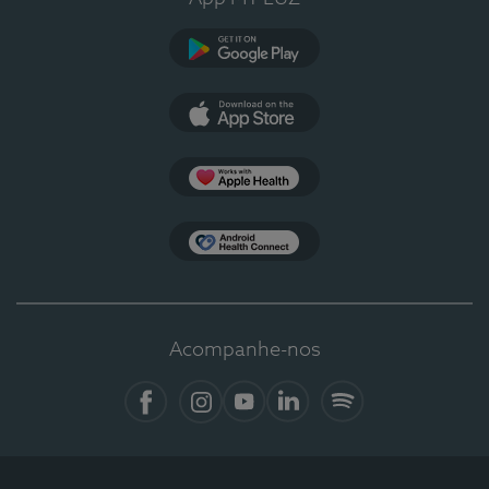
Google Play
App Store
Apple Health
Health Connect
Acompanhe-nos
Facebook
Instagram
YouTube
LinkedIn
Spotify