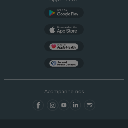
Google Play
App Store
Apple Health
Health Connect
Acompanhe-nos
Facebook
Instagram
YouTube
LinkedIn
Spotify