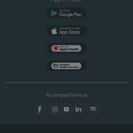
Google Play
App Store
Apple Health
Health Connect
Acompanhe-nos
Facebook
Instagram
YouTube
LinkedIn
Spotify