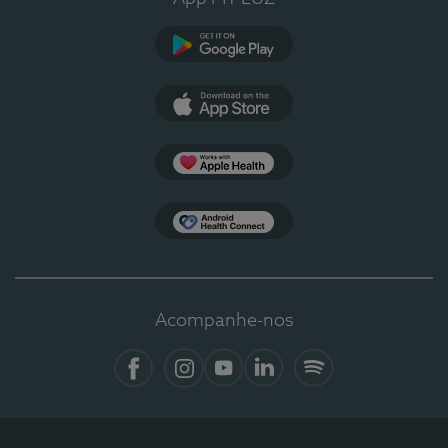
Google Play
App Store
Apple Health
Health Connect
Acompanhe-nos
Facebook
Instagram
YouTube
LinkedIn
Spotify