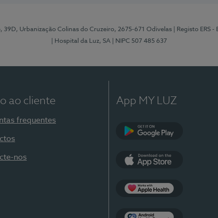
e, 39D, Urbanização Colinas do Cruzeiro, 2675-671 Odivelas
| Registo ERS -
| Hospital da Luz, SA
| NIPC 507 485 637
o ao cliente
App MY LUZ
ntas frequentes
ctos
Google Play
cte-nos
App Store
Apple Health