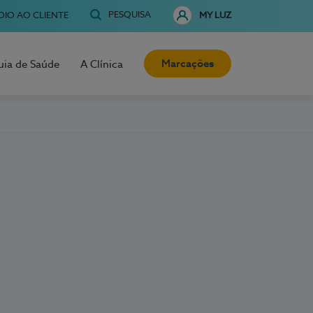
PESQUISA
OIO AO CLIENTE
MY LUZ
Marcações
uia de Saúde
A Clínica