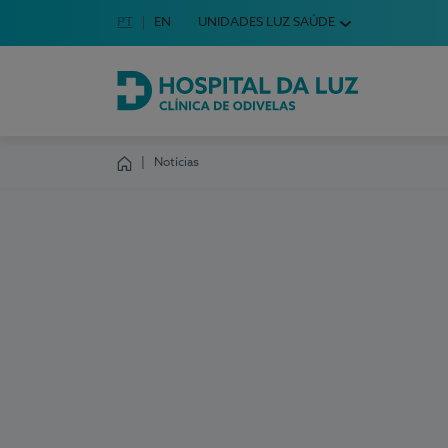
Idioma em Português
PT
English Language
EN
UNIDADES LUZ SAÚDE
Escolha o seu idioma
Hospital da Luz Clínica de Odivelas
Notícias
Homepage