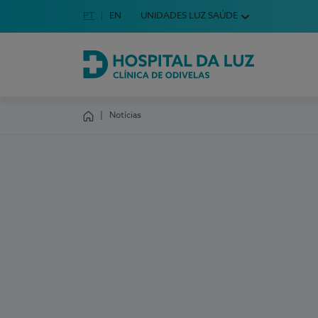
Idioma em Português
PT
English Language
EN
UNIDADES LUZ SAÚDE
Escolha o seu idioma
Hospital da Luz Clínica de Odivelas
Notícias
Homepage