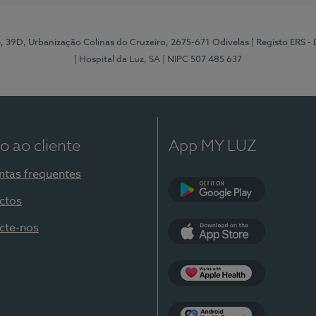
e, 39D, Urbanização Colinas do Cruzeiro, 2675-671 Odivelas
| Registo ERS -
| Hospital da Luz, SA
| NIPC 507 485 637
o ao cliente
App MY LUZ
ntas frequentes
ctos
Google Play
cte-nos
App Store
Apple Health