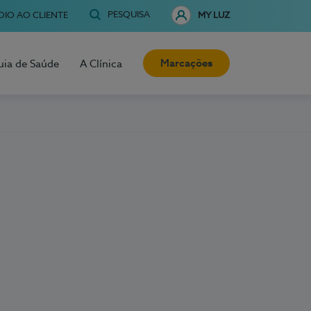
PESQUISA
OIO AO CLIENTE
MY LUZ
Marcações
uia de Saúde
A Clínica