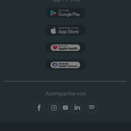
Google Play
App Store
Apple Health
Health Connect
Acompanhe-nos
Facebook
Instagram
YouTube
LinkedIn
Spotify