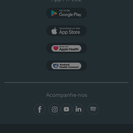
Google Play
App Store
Apple Health
Health Connect
Acompanhe-nos
Facebook
Instagram
YouTube
LinkedIn
Spotify