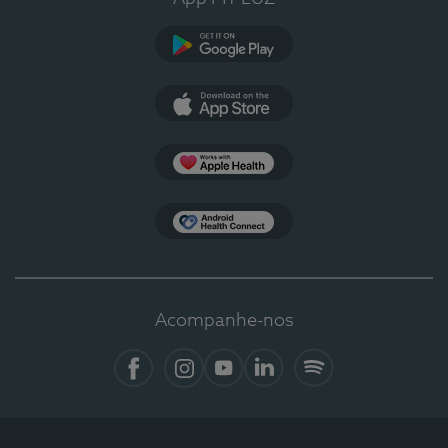
Google Play
App Store
Apple Health
Health Connect
Acompanhe-nos
Facebook
Instagram
YouTube
LinkedIn
Spotify