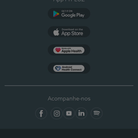
Google Play
App Store
Apple Health
Health Connect
Acompanhe-nos
Facebook
Instagram
YouTube
LinkedIn
Spotify