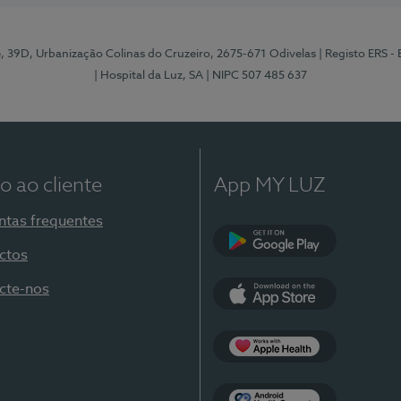
e, 39D, Urbanização Colinas do Cruzeiro, 2675-671 Odivelas
| Registo ERS -
| Hospital da Luz, SA
| NIPC 507 485 637
o ao cliente
App MY LUZ
ntas frequentes
ctos
Google Play
cte-nos
App Store
Apple Health