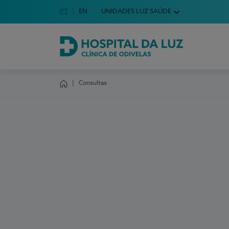
Idioma em Português
PT
English Language
EN
UNIDADES LUZ SAÚDE
Escolha o seu idioma
Hospital da Luz Clínica de Odivelas
Consultas
Homepage