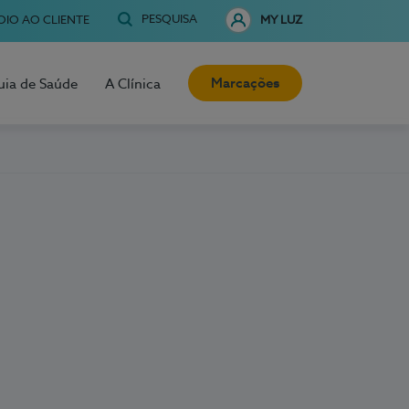
PESQUISA
OIO AO CLIENTE
MY LUZ
Marcações
uia de Saúde
A Clínica