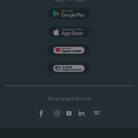
Google Play
App Store
Apple Health
Health Connect
Acompanhe-nos
Facebook
Instagram
YouTube
LinkedIn
Spotify