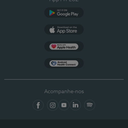
Google Play
App Store
Apple Health
Health Connect
Acompanhe-nos
Facebook
Instagram
YouTube
LinkedIn
Spotify