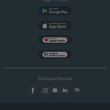
Google Play
App Store
Apple Health
Health Connect
Acompanhe-nos
Facebook
Instagram
YouTube
LinkedIn
Spotify