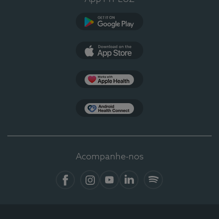
Google Play
App Store
Apple Health
Health Connect
Acompanhe-nos
Facebook
Instagram
YouTube
LinkedIn
Spotify