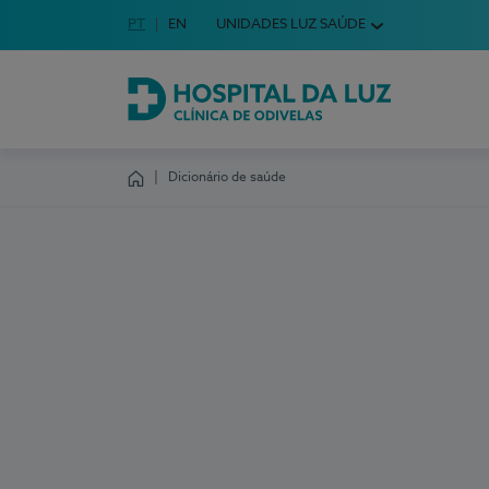
Idioma em Português
PT
English Language
EN
UNIDADES LUZ SAÚDE
Escolha o seu idioma
Hospital da Luz Clínica de Odivelas
Dicionário de saúde
Homepage