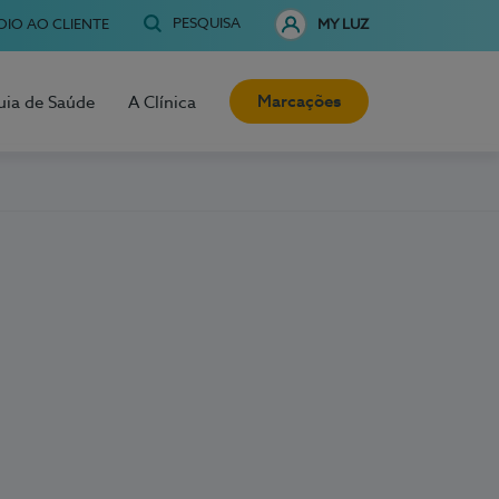
PESQUISA
OIO AO CLIENTE
MY LUZ
Marcações
uia de Saúde
A Clínica