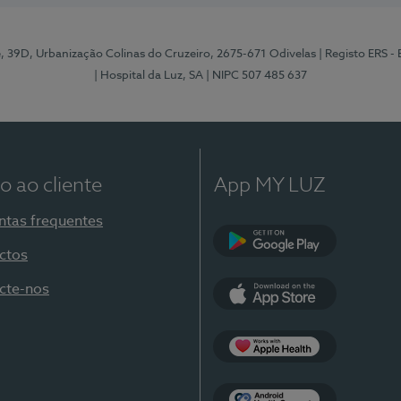
e, 39D, Urbanização Colinas do Cruzeiro, 2675-671 Odivelas
| Registo ERS -
| Hospital da Luz, SA
| NIPC 507 485 637
o ao cliente
App MY LUZ
ntas frequentes
ctos
Google Play
cte-nos
App Store
Apple Health