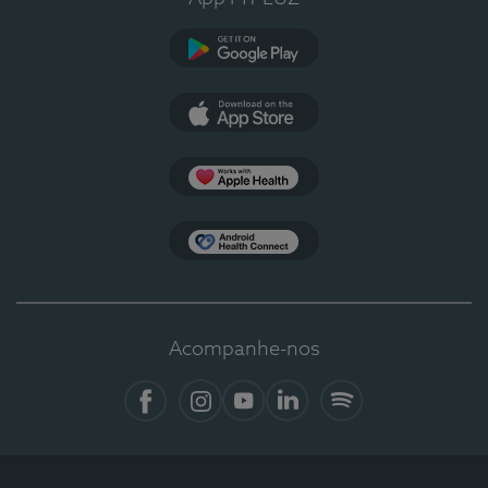
Google Play
App Store
Apple Health
Health Connect
Acompanhe-nos
Facebook
Instagram
YouTube
LinkedIn
Spotify