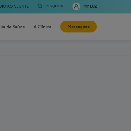
PESQUISA
OIO AO CLIENTE
MY LUZ
Marcações
uia de Saúde
A Clínica