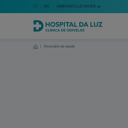
Idioma em Português
PT
English Language
EN
UNIDADES LUZ SAÚDE
Escolha o seu idioma
Hospital da Luz Clínica de Odivelas
Dicionário de saúde
Homepage