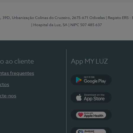
e, 39D, Urbanização Colinas do Cruzeiro, 2675-671 Odivelas
| Registo ERS -
| Hospital da Luz, SA
| NIPC 507 485 637
o ao cliente
App MY LUZ
ntas frequentes
ctos
Google Play
cte-nos
App Store
Apple Health