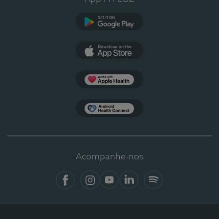
Google Play
App Store
Apple Health
Health Connect
Acompanhe-nos
Facebook
Instagram
YouTube
LinkedIn
Spotify