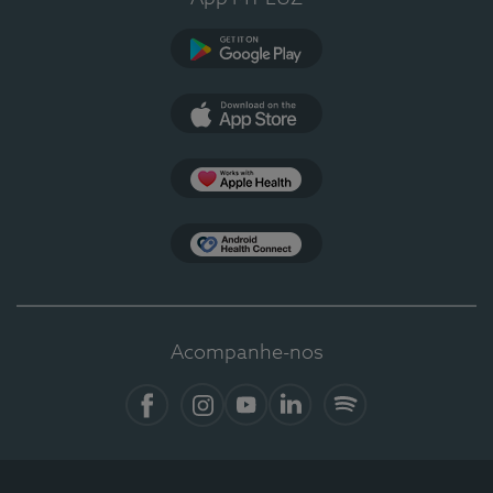
Google Play
App Store
Apple Health
Health Connect
Acompanhe-nos
Facebook
Instagram
YouTube
LinkedIn
Spotify