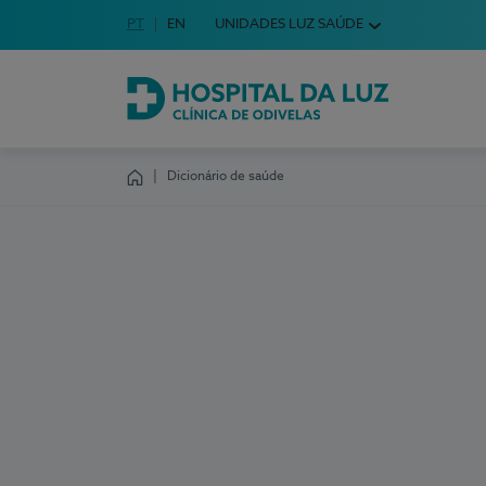
Idioma em Português
PT
English Language
EN
UNIDADES LUZ SAÚDE
Escolha o seu idioma
Hospital da Luz Clínica de Odivelas
Dicionário de saúde
Homepage