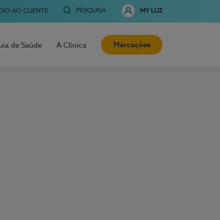
PESQUISA
OIO AO CLIENTE
MY LUZ
Marcações
uia de Saúde
A Clínica