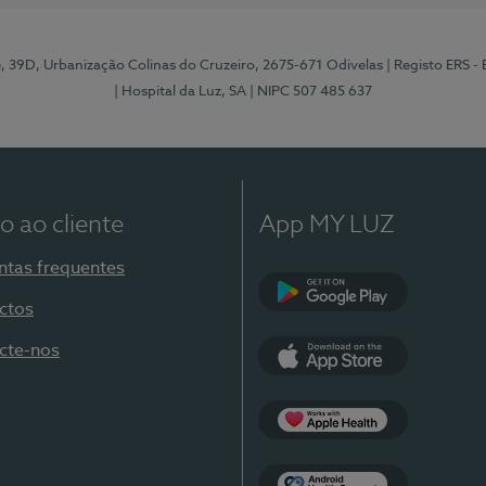
e, 39D, Urbanização Colinas do Cruzeiro, 2675-671 Odivelas
| Registo ERS -
| Hospital da Luz, SA
| NIPC 507 485 637
o ao cliente
App MY LUZ
ntas frequentes
ctos
Google Play
cte-nos
App Store
Apple Health