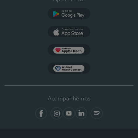
Google Play
App Store
Apple Health
Health Connect
Acompanhe-nos
Facebook
Instagram
YouTube
LinkedIn
Spotify