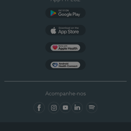
Google Play
App Store
Apple Health
Health Connect
Acompanhe-nos
Facebook
Instagram
YouTube
LinkedIn
Spotify