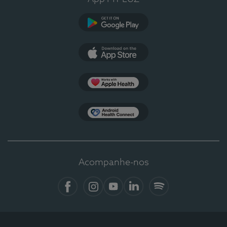
Google Play
App Store
Apple Health
Health Connect
Acompanhe-nos
Facebook
Instagram
YouTube
LinkedIn
Spotify