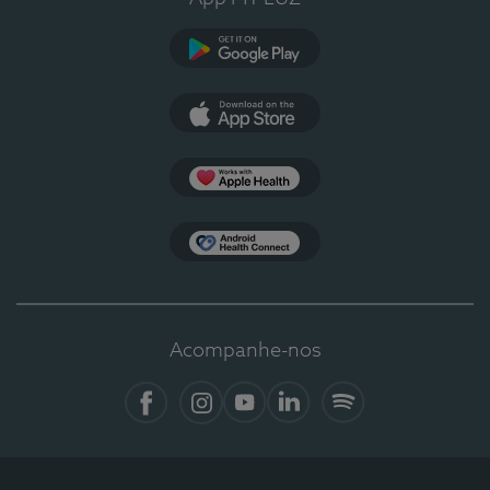
Google Play
App Store
Apple Health
Health Connect
Acompanhe-nos
Facebook
Instagram
YouTube
LinkedIn
Spotify