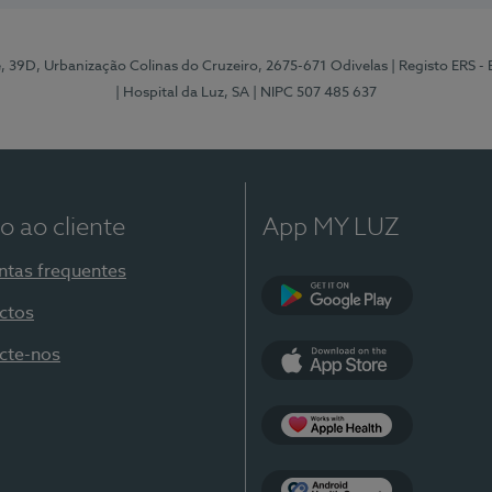
e, 39D, Urbanização Colinas do Cruzeiro, 2675-671 Odivelas
| Registo ERS -
| Hospital da Luz, SA
| NIPC 507 485 637
o ao cliente
App MY LUZ
ntas frequentes
ctos
Google Play
cte-nos
App Store
Apple Health