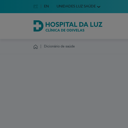
Idioma em Português
PT
English Language
EN
UNIDADES LUZ SAÚDE
Escolha o seu idioma
Hospital da Luz Clínica de Odivelas
Dicionário de saúde
Homepage