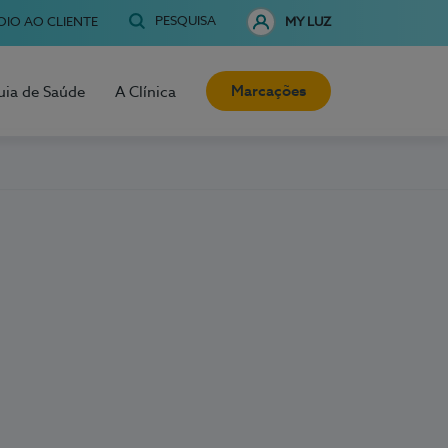
PESQUISA
OIO AO CLIENTE
MY LUZ
Marcações
uia de Saúde
A Clínica