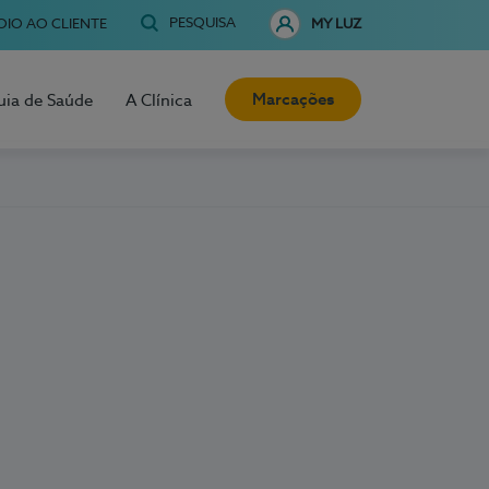
PESQUISA
OIO AO CLIENTE
MY LUZ
Marcações
uia de Saúde
A Clínica