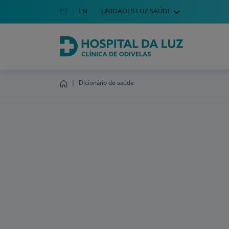
Idioma em Português
PT
English Language
EN
UNIDADES LUZ SAÚDE
Escolha o seu idioma
Hospital da Luz Clínica de Odivelas
Dicionário de saúde
Homepage