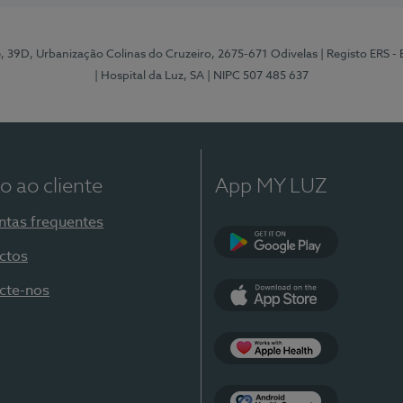
e, 39D, Urbanização Colinas do Cruzeiro, 2675-671 Odivelas
| Registo ERS -
| Hospital da Luz, SA
| NIPC 507 485 637
o ao cliente
App MY LUZ
ntas frequentes
ctos
Google Play
cte-nos
App Store
Apple Health