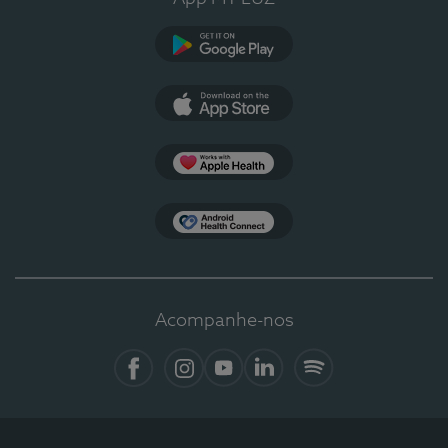
Google Play
App Store
Apple Health
Health Connect
Acompanhe-nos
Facebook
Instagram
YouTube
LinkedIn
Spotify