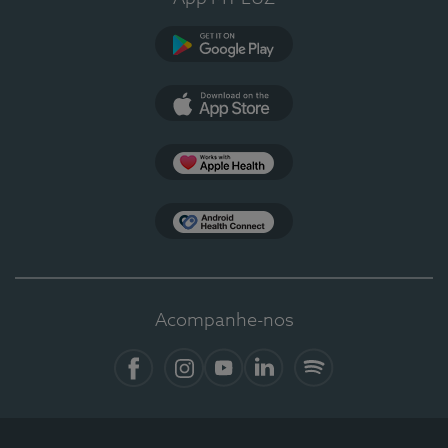
Google Play
App Store
Apple Health
Health Connect
Acompanhe-nos
Facebook
Instagram
YouTube
LinkedIn
Spotify