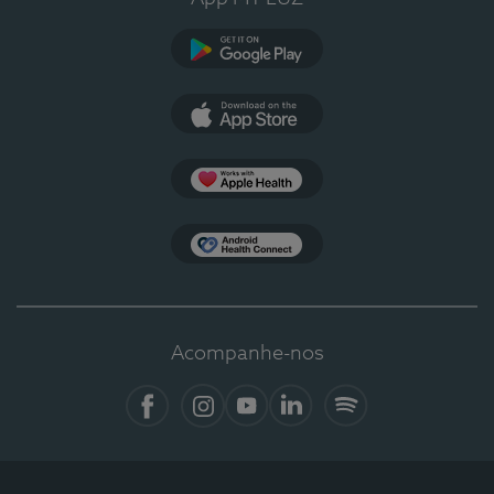
Google Play
App Store
Apple Health
Health Connect
Acompanhe-nos
Facebook
Instagram
YouTube
LinkedIn
Spotify