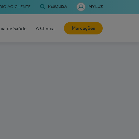
PESQUISA
OIO AO CLIENTE
MY LUZ
Marcações
uia de Saúde
A Clínica