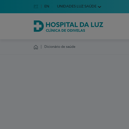
Idioma em Português
PT
English Language
EN
UNIDADES LUZ SAÚDE
Escolha o seu idioma
Hospital da Luz Clínica de Odivelas
Dicionário de saúde
Homepage