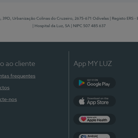
e, 39D, Urbanização Colinas do Cruzeiro, 2675-671 Odivelas
| Registo ERS -
| Hospital da Luz, SA
| NIPC 507 485 637
o ao cliente
App MY LUZ
ntas frequentes
ctos
Google Play
cte-nos
App Store
Apple Health