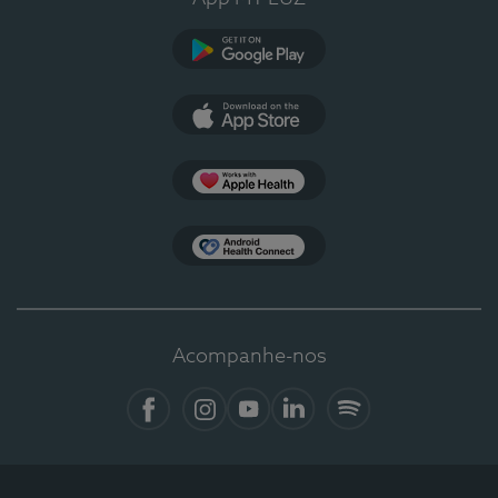
Google Play
App Store
Apple Health
Health Connect
Acompanhe-nos
Facebook
Instagram
YouTube
LinkedIn
Spotify