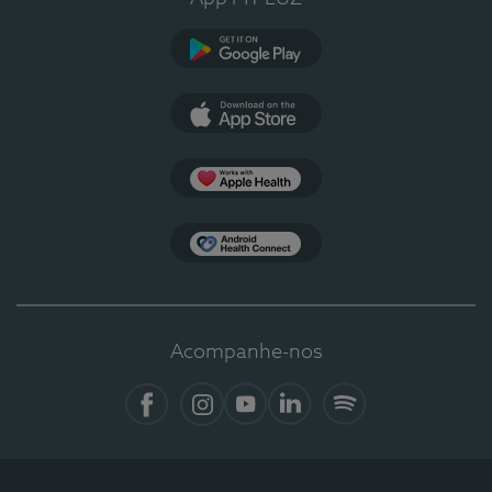
Google Play
App Store
Apple Health
Health Connect
Acompanhe-nos
Facebook
Instagram
YouTube
LinkedIn
Spotify