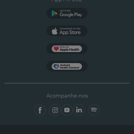
Google Play
App Store
Apple Health
Health Connect
Acompanhe-nos
Facebook
Instagram
YouTube
LinkedIn
Spotify