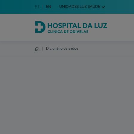
Idioma em Português
PT
English Language
EN
UNIDADES LUZ SAÚDE
Escolha o seu idioma
Hospital da Luz Clínica de Odivelas
Dicionário de saúde
Homepage