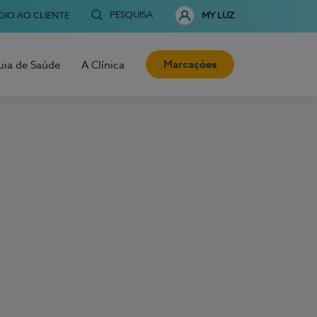
PESQUISA
OIO AO CLIENTE
MY LUZ
Marcações
uia de Saúde
A Clínica