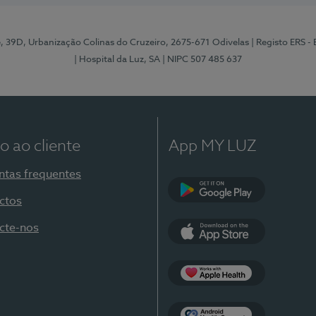
e, 39D, Urbanização Colinas do Cruzeiro, 2675-671 Odivelas
| Registo ERS -
| Hospital da Luz, SA
| NIPC 507 485 637
o ao cliente
App MY LUZ
ntas frequentes
ctos
Google Play
cte-nos
App Store
Apple Health