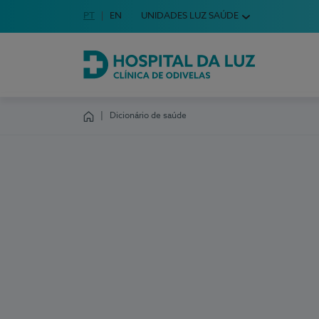
Idioma em Português
PT
English Language
EN
UNIDADES LUZ SAÚDE
Escolha o seu idioma
Hospital da Luz Clínica de Odivelas
Dicionário de saúde
Homepage