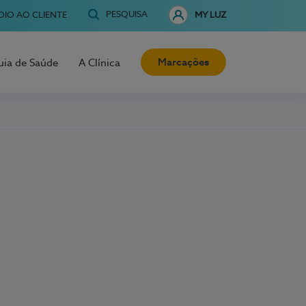
PESQUISA
OIO AO CLIENTE
MY LUZ
Marcações
uia de Saúde
A Clínica