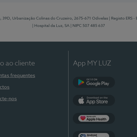
e, 39D, Urbanização Colinas do Cruzeiro, 2675-671 Odivelas
| Registo ERS -
| Hospital da Luz, SA
| NIPC 507 485 637
o ao cliente
App MY LUZ
ntas frequentes
ctos
Google Play
cte-nos
App Store
Apple Health