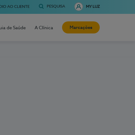
PESQUISA
OIO AO CLIENTE
MY LUZ
Marcações
uia de Saúde
A Clínica