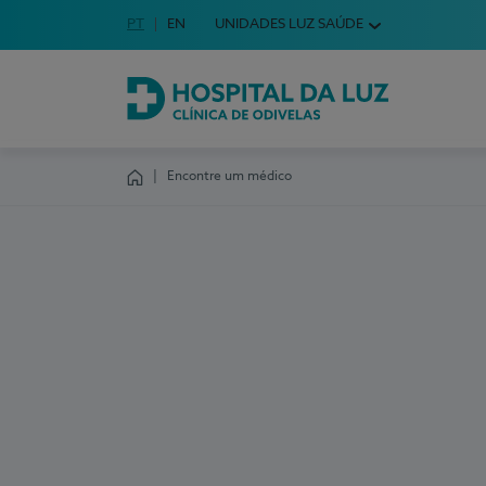
Idioma em Português
PT
English Language
EN
UNIDADES LUZ SAÚDE
Escolha o seu idioma
Hospital da Luz Clínica de Odivelas
Encontre um médico
Homepage