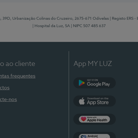
e, 39D, Urbanização Colinas do Cruzeiro, 2675-671 Odivelas
| Registo ERS -
| Hospital da Luz, SA
| NIPC 507 485 637
o ao cliente
App MY LUZ
ntas frequentes
ctos
Google Play
cte-nos
App Store
Apple Health