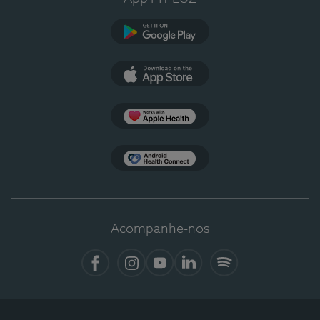
Google Play
App Store
Apple Health
Health Connect
Acompanhe-nos
Facebook
Instagram
YouTube
LinkedIn
Spotify