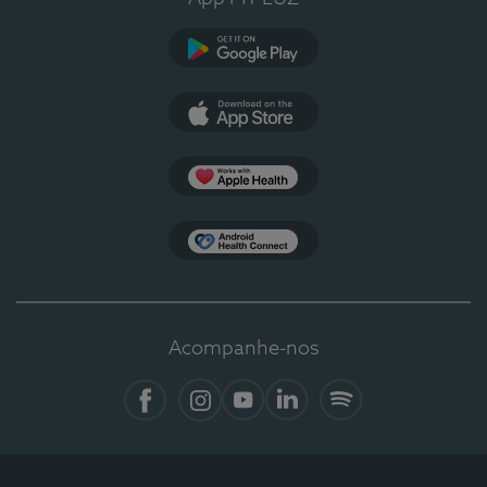
Google Play
App Store
Apple Health
Health Connect
Acompanhe-nos
Facebook
Instagram
YouTube
LinkedIn
Spotify