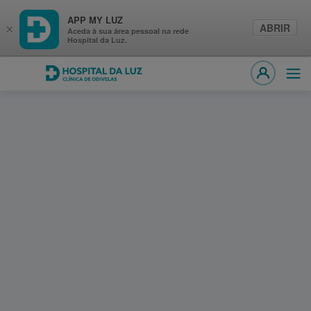
APP MY LUZ
ABRIR
×
Aceda à sua área pessoal na rede
Hospital da Luz.
Hospital da Luz Clínica de Odivelas
Abri
MY LUZ