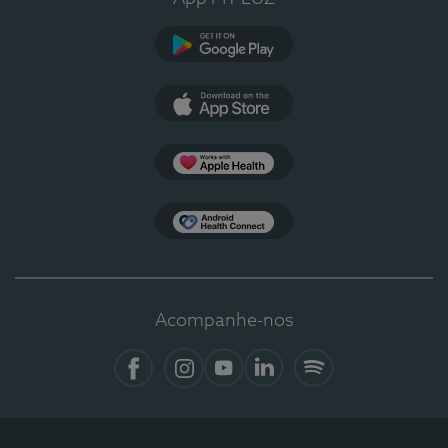
Google Play
App Store
Apple Health
Health Connect
Acompanhe-nos
Facebook
Instagram
YouTube
LinkedIn
Spotify